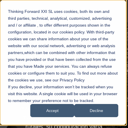
Thinking Forward XXI SL uses cookies, both its own and
third parties, technical, analytical, customized, advertising
and / or affiliate , to offer different purposes shown in the
configuration, located in our cookies policy. With third-party
cookies we can share information about your use of the
website with our social network, advertising or web analysis
partners,which can be combined with other information that
Pasos a nivel
you have provided or that have been collected from the use
that you have Made your services. You can always refuse
cookies or configure them to suit you. To find out more about
the cookies we use, see our Privacy Policy
Los pasos a nivel son elementos
If you decline, your information won’t be tracked when you
complejos que incorporan una gran
visit this website. A single cookie will be used in your browser
variedad de sistemas y señales. Al
to remember your preference not to be tracked.
estar situados en ubicaciones muy
Accept
Decline
diversas, en la ciudad y en zonas
rurales, su configuración varía